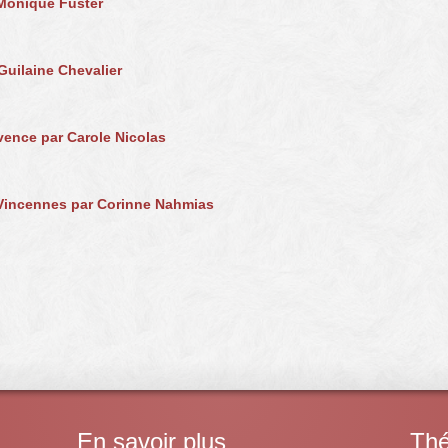
 Monique Fuster
Guilaine Chevalier
vence par Carole Nicolas
 Vincennes par Corinne Nahmias
En savoir plus
Thé