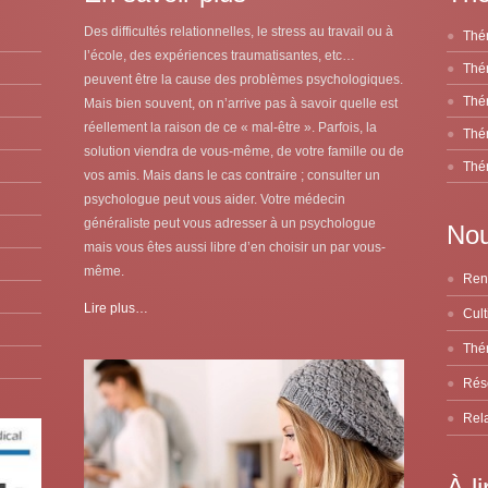
Des difficultés relationnelles, le stress au travail ou à
Thér
l’école, des expériences traumatisantes, etc…
Thér
peuvent être la cause des problèmes psychologiques.
Thér
Mais bien souvent, on n’arrive pas à savoir quelle est
réellement la raison de ce « mal-être ». Parfois, la
Thér
solution viendra de vous-même, de votre famille ou de
Thér
vos amis. Mais dans le cas contraire ; consulter un
psychologue peut vous aider. Votre médecin
généraliste peut vous adresser à un psychologue
Nou
mais vous êtes aussi libre d’en choisir un par vous-
même.
Lire plus…
À li