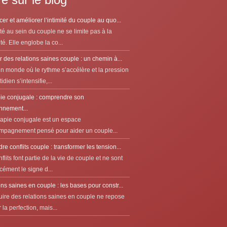
er et améliorer l’intimité du couple au quo...
ité au sein du couple ne se limite pas à la
té. Elle englobe la co...
r des relations saines couple : un chemin à...
n monde où le rythme s’accélère et la pression
idien s’intensifie,...
ie conjugale : comprendre son
nnement...
rapie conjugale est un espace
mpagnement pensé pour aider un couple...
e conflits couple : transformer les tension...
flits font partie de la vie de couple et ne sont
cément le signe d...
ns saines en couple : les bases pour constr...
uire des relations saines en couple ne repose
 la perfection, mais...