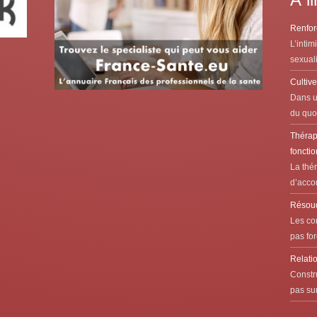
Renforc
L’intim
sexuali
Cultive
Dans u
du quot
Thérap
fonctio
La thé
d’acco
Résoudr
Les con
pas for
Relatio
Constr
pas sur