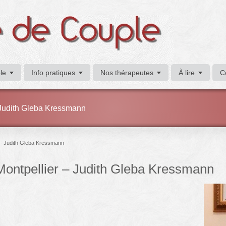
le
Info pratiques
Nos thérapeutes
À lire
C
 Judith Gleba Kressmann
r – Judith Gleba Kressmann
Montpellier – Judith Gleba Kressmann