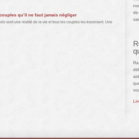
no
de 
uples qu’il ne faut jamais négliger
san
els sont une réalité de la vie et tous les couples les traversent. Une
R
q
Ra
déb
aid
qu
vo
Li