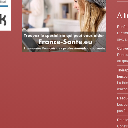
À li
Renforc
L’intim
sexuali
Cultive
Dans u
du quot
Thérap
fonctio
La thé
d’acco
Résoudr
Les con
pas for
Relatio
Constr