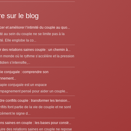
re sur le blog
er et améliorer l’intimité du couple au quo...
ité au sein du couple ne se limite pas à la
té. Elle englobe la co...
r des relations saines couple : un chemin à...
n monde où le rythme s’accélère et la pression
idien s’intensifie,...
ie conjugale : comprendre son
nnement...
rapie conjugale est un espace
mpagnement pensé pour aider un couple...
e conflits couple : transformer les tension...
flits font partie de la vie de couple et ne sont
cément le signe d...
ns saines en couple : les bases pour constr...
uire des relations saines en couple ne repose