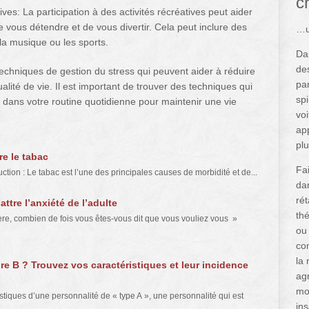
c
tives: La participation à des activités récréatives peut aider
e vous détendre et de vous divertir. Cela peut inclure des
…u
, la musique ou les sports.
Da
de
echniques de gestion du stress qui peuvent aider à réduire
par
ualité de vie. Il est important de trouver des techniques qui
sp
r dans votre routine quotidienne pour maintenir une vie
voi
app
pl
re le tabac
Fa
uction : Le tabac est l’une des principales causes de morbidité et de...
da
rét
ttre l’anxiété de l’adulte
thé
e, combien de fois vous êtes-vous dit que vous vouliez vous »
ou 
co
la 
e B ? Trouvez vos caractéristiques et leur incidence
ag
mo
stiques d’une personnalité de « type A », une personnalité qui est
ins