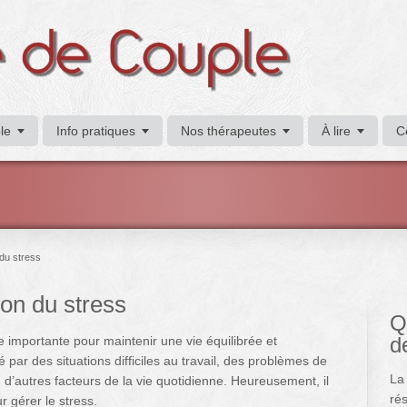
le
Info pratiques
Nos thérapeutes
À lire
C
du stress
on du stress
Q
d
 importante pour maintenir une vie équilibrée et
 par des situations difficiles au travail, des problèmes de
La
 d’autres facteurs de la vie quotidienne. Heureusement, il
rés
r gérer le stress.