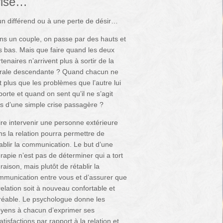
rise…
n différend ou à une perte de désir…
ns un couple, on passe par des hauts et
s bas. Mais que faire quand les deux
tenaires n’arrivent plus à sortir de la
irale descendante ? Quand chacun ne
t plus que les problèmes que l’autre lui
orte et quand on sent qu’il ne s’agit
us d’une simple crise passagère ?
ire intervenir une personne extérieure
ns la relation pourra permettre de
ablir la communication. Le but d’une
rapie n’est pas de déterminer qui a tort
raison, mais plutôt de rétablir la
mmunication entre vous et d’assurer que
relation soit à nouveau confortable et
réable. Le psychologue donne les
yens à chacun d’exprimer ses
atisfactions par rapport à la relation et