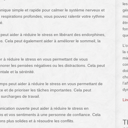
le
chnique simple et rapide pour calmer le système nerveux et
gé
 respirations profondes, vous pouvez ralentir votre rythme
mo
é.
êtr
for
r peut aider à réduire le stress en libérant des endorphines,
qu
s. Cela peut également aider à améliorer le sommeil, la
L’o
la 
mi
er à réduire le stress en vous permettant de vous
com
norer les pensées négatives ou les distractions. Cela peut
doi
tale et la sérénité.
ch
l’a
emps peut aider à réduire le stress en vous permettant de
dy
ce et de prioriser les tâches importantes. Cela peut
 surcharges de travail.
Li
cation ouverte peut aider à réduire le stress en
ns et vos sentiments à une personne de confiance. Cela
T
ns plus solides et à résoudre les conflits.