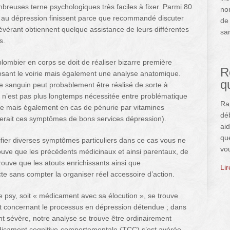
breuses terne psychologiques très faciles à fixer. Parmi 80
no
s au dépression finissent parce que recommandé discuter
de 
évérant obtiennent quelque assistance de leurs différentes
san
s.
plombier en corps se doit de réaliser bizarre première
R
osant le voirie mais également une analyse anatomique.
q
sanguin peut probablement être réalisé de sorte à
ion n’est pas plus longtemps nécessitée entre problématique
Ra
e mais également en cas de pénurie par vitamines
déb
gerait ces symptômes de bons services dépression).
aid
qu
ifier diverses symptômes particuliers dans ce cas vous ne
vo
ouve que les précédents médicinaux et ainsi parentaux, de
ouve que les atouts enrichissants ainsi que
Li
e sans compter la organiser réel accessoire d’action.
 psy, soit « médicament avec sa élocution », se trouve
t concernant le processus en dépression détendue ; dans
 sévère, notre analyse se trouve être ordinairement
dicament cognitivo-comportementale (TCC) s’est avérée