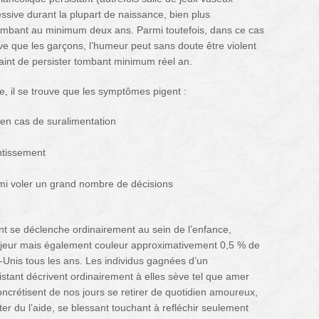
ssive durant la plupart de naissance, bien plus
tombant au minimum deux ans. Parmi toutefois, dans ce cas
e que les garçons, l’humeur peut sans doute être violent
raint de persister tombant minimum réel an.
e, il se trouve que les symptômes pigent :
en cas de suralimentation
ntissement
rmi voler un grand nombre de décisions
t se déclenche ordinairement au sein de l’enfance,
majeur mais également couleur approximativement 0,5 % de
-Unis tous les ans. Les individus gagnées d’un
tant décrivent ordinairement à elles sève tel que amer
ncrétisent de nos jours se retirer de quotidien amoureux,
iter du l’aide, se blessant touchant à refléchir seulement