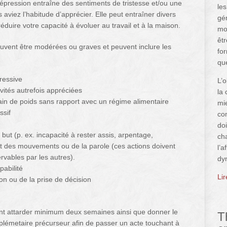
dépression entraîne des sentiments de tristesse et/ou une
le
s aviez l’habitude d’apprécier. Elle peut entraîner divers
gé
duire votre capacité à évoluer au travail et à la maison.
mo
êtr
euvent être modérées ou graves et peuvent inclure les
for
qu
ressive
L’o
ivités autrefois appréciées
la 
in de poids sans rapport avec un régime alimentaire
mi
ssif
com
doi
s but (p. ex. incapacité à rester assis, arpentage,
ch
nt des mouvements ou de la parole (ces actions doivent
l’a
rvables par les autres).
dy
pabilité
Li
on ou de la prise de décision
ent attarder minimum deux semaines ainsi que donner le
T
pplémetaire précurseur afin de passer un acte touchant à