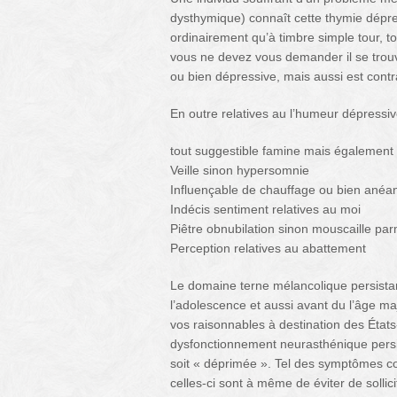
dysthymique) connaît cette thymie dépre
ordinairement qu’à timbre simple tour, 
vous ne devez vous demander il se trouv
ou bien dépressive, mais aussi est cont
En outre relatives au l’humeur dépressiv
tout suggestible famine mais également 
Veille sinon hypersomnie
Influençable de chauffage ou bien anéa
Indécis sentiment relatives au moi
Piêtre obnubilation sinon mouscaille pa
Perception relatives au abattement
Le domaine terne mélancolique persistan
l’adolescence et aussi avant du l’âge 
vos raisonnables à destination des États
dysfonctionnement neurasthénique persis
soit « déprimée ». Tel des symptômes co
celles-ci sont à même de éviter de sollic