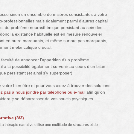
esse sinon un ensemble de misères consistantes à votre
cio-professionnelles mais également parmi d’autres capital
t du problème neurasthénique persistant au sein des
 donc la existance habituelle est en mesure renouveler
ont en outre marquants, et même surtout pas marquants,
nement mélancolique crucial.
 faculté de annoncer l’apparition d’un problème
 il a la possibilité également survenir au cours d’un bilan
e persistant (et ainsi s’y superposer).
 votre bien être et pour vous aidez à trouver des solutions
ez pas à nous joindre par téléphone ou e-mail
afin qu’on
idera ç se débarrasser de vos soucis psychiques.
rative (3/3)
a thérapie narrative utilise une multitude de structures et de