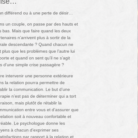
rise…
n différend ou à une perte de désir…
ns un couple, on passe par des hauts et
s bas. Mais que faire quand les deux
tenaires n’arrivent plus à sortir de la
irale descendante ? Quand chacun ne
t plus que les problèmes que l’autre lui
orte et quand on sent qu’il ne s’agit
us d’une simple crise passagère ?
ire intervenir une personne extérieure
ns la relation pourra permettre de
ablir la communication. Le but d’une
rapie n’est pas de déterminer qui a tort
raison, mais plutôt de rétablir la
mmunication entre vous et d’assurer que
relation soit à nouveau confortable et
réable. Le psychologue donne les
yens à chacun d’exprimer ses
atisfactions par rapport à la relation et