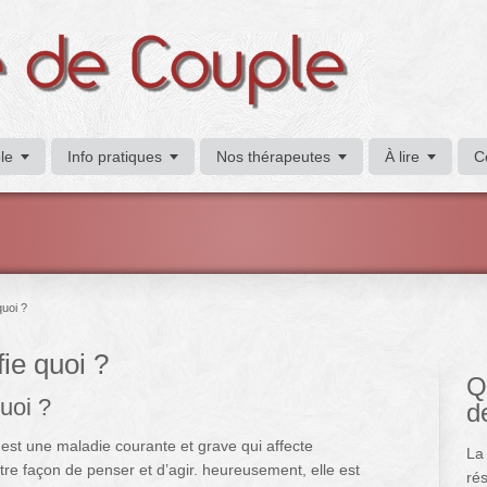
le
Info pratiques
Nos thérapeutes
À lire
C
quoi ?
fie quoi ?
Q
quoi ?
d
 est une maladie courante et grave qui affecte
La
re façon de penser et d’agir. heureusement, elle est
rés