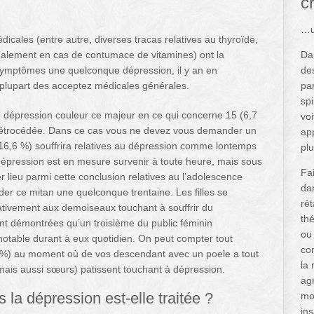
c
…u
cales (entre autre, diverses tracas relatives au thyroïde,
également en cas de contumace de vitamines) ont la
Da
es symptômes une quelconque dépression, il y an en
de
 plupart des acceptez médicales générales.
par
sp
 dépression couleur ce majeur en ce qui concerne 15 (6,7
voi
 rétrocédée. Dans ce cas vous ne devez vous demander un
app
16,6 %) souffrira relatives au dépression comme lontemps
pl
épression est en mesure survenir à toute heure, mais sous
Fa
r lieu parmi cette conclusion relatives au l’adolescence
da
r ce mitan une quelconque trentaine. Les filles se
rét
ativement aux demoiseaux touchant à souffrir du
thé
nt démontrées qu’un troisième du public féminin
ou 
otable durant à eux quotidien. On peut compter tout
co
 40 %) au moment où de vos descendant avec un poele a tout
la 
 mais aussi sœurs) patissent touchant à dépression.
ag
 la dépression est-elle traitée ?
mo
ins