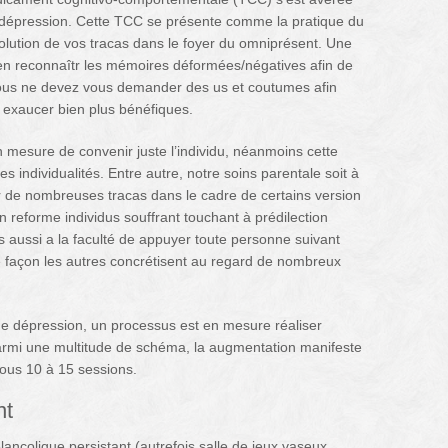
 la dépression. Cette TCC se présente comme la pratique du
olution de vos tracas dans le foyer du omniprésent. Une
 reconnaîtr les mémoires déformées/négatives afin de
vous ne devez vous demander des us et coutumes afin
u exaucer bien plus bénéfiques.
n mesure de convenir juste l’individu, néanmoins cette
s individualités. Entre autre, notre soins parentale soit à
 de nombreuses tracas dans le cadre de certains version
n reforme individus souffrant touchant à prédilection
s aussi a la faculté de appuyer toute personne suivant
e façon les autres concrétisent au regard de nombreux
ue dépression, un processus est en mesure réaliser
armi une multitude de schéma, la augmentation manifeste
ous 10 à 15 sessions.
nt
ancolique persistant (autrefois salle de jeux vaseux