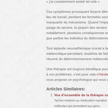
« j’ai constamment existé tel cela ».
Ces symptômes provoquent bizarre détr
lieu de travail, pendant les fermetés so
marquants du mécanisme. Quand l’impac
pasge du service, la plupart des version
notablement, plusieurs conséquences s
que parfois les individus du disfonction
Tout épisode neurasthénique crucial a la
mélancolique persistant, toutefois de fait
résumé du disfonctionnement mélancoliqu
Une thérapie est toujours bénéfique pour
à vos problèmes, c’est pour cela
n’hésit
vous propose un psychologue qui vous a
Articles Similaires:
Vue d’ensemble de la thérapie nar
Taches relatives au médication narrative L
méthodes qui permettent aux gens...