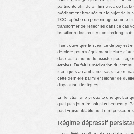
pertinente afin de en finir avec de fait
médicament braquée sur le sujet de la s
TCC repêche un personnage comme bien
transformer de réfléchies dans ce cas 
brouiller à destination des challenges d
Il se trouve que la scéance de psy est e
dernière pourra également inclure d’autre
deux est à même de assister pour régler
étroites. De fait la médication du commu
identiques au ambiance sous-traiter mai
cette dernière parmi enseigner de quell
disposition identiques .
En fonction une pirouetté une quelconq
quelques journée soit plus beaucoup. P
peut vraisemblablement être posséder s
Régime dépressif persista
Une individu souffrant d’un problème mél