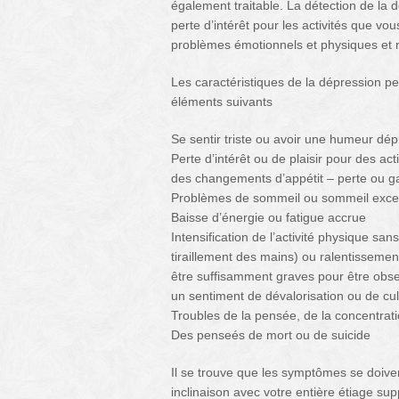
également traitable. La détection de la 
perte d’intérêt pour les activités que vou
problèmes émotionnels et physiques et ré
Les caractéristiques de la dépression p
éléments suivants
Se sentir triste ou avoir une humeur dép
Perte d’intérêt ou de plaisir pour des act
des changements d’appétit – perte ou ga
Problèmes de sommeil ou sommeil exce
Baisse d’énergie ou fatigue accrue
Intensification de l’activité physique san
tiraillement des mains) ou ralentisseme
être suffisamment graves pour être obse
un sentiment de dévalorisation ou de cul
Troubles de la pensée, de la concentrati
Des penseés de mort ou de suicide
Il se trouve que les symptômes se doiv
inclinaison avec votre entière étiage su